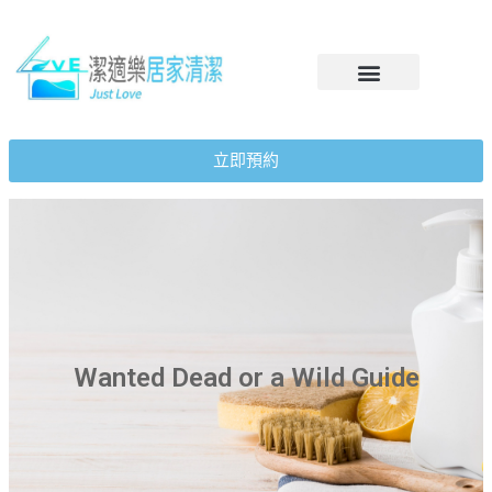
立即預約
Wanted Dead or a Wild Guide